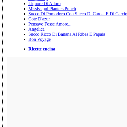
Liquore Di Alloro
Mississippi Planters Punch
Succo Di Pomodoro Con Succo Di Carota E Di Carcio
Cote D'azur
Pensavo Fosse Amore...
Angelica
Succo Ricco Di Banana Al Ribes E Papaia
Bon Voyage
Ricette cucina