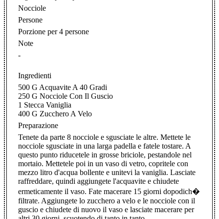
Nocciole
Persone
Porzione per 4 persone
Note
-
Ingredienti
500 G Acquavite A 40 Gradi
250 G Nocciole Con Il Guscio
1 Stecca Vaniglia
400 G Zucchero A Velo
Preparazione
Tenete da parte 8 nocciole e sgusciate le altre. Mettete le
nocciole sgusciate in una larga padella e fatele tostare. A
questo punto riducetele in grosse briciole, pestandole nel
mortaio. Mettetele poi in un vaso di vetro, copritele con
mezzo litro d'acqua bollente e unitevi la vaniglia. Lasciate
raffreddare, quindi aggiungete l'acquavite e chiudete
ermeticamente il vaso. Fate macerare 15 giorni dopodich�
filtrate. Aggiungete lo zucchero a velo e le nocciole con il
guscio e chiudete di nuovo il vaso e lasciate macerare per
altri 30 giorni, scuotendo di tanto in tanto.