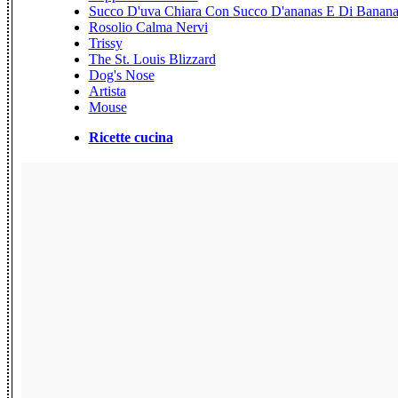
Succo D'uva Chiara Con Succo D'ananas E Di Banan
Rosolio Calma Nervi
Trissy
The St. Louis Blizzard
Dog's Nose
Artista
Mouse
Ricette cucina