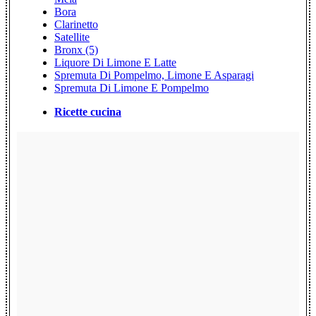
Bora
Clarinetto
Satellite
Bronx (5)
Liquore Di Limone E Latte
Spremuta Di Pompelmo, Limone E Asparagi
Spremuta Di Limone E Pompelmo
Ricette cucina