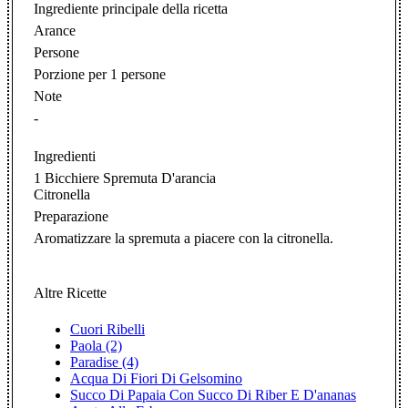
Ingrediente principale della ricetta
Arance
Persone
Porzione per 1 persone
Note
-
Ingredienti
1 Bicchiere Spremuta D'arancia
Citronella
Preparazione
Aromatizzare la spremuta a piacere con la citronella.
Altre Ricette
Cuori Ribelli
Paola (2)
Paradise (4)
Acqua Di Fiori Di Gelsomino
Succo Di Papaia Con Succo Di Riber E D'ananas