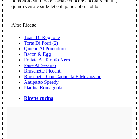
pomodoro sul fuoco: lasciate cuocere ancora 5 minuti,
quindi versate sulle fette di pane abbrustolito.
Altre Ricette
Toast Di Rognone
Torta Di Porri (2)
Quiche Al Pomodoro
Bacon & Egg
Frittata Al Tartufo Nero
Pane Al Sesamo
Bruschette Piccanti
Bruschetta Con Caponata E Melanzane
Antipasto Speedy
Piadina Romagnola
Ricette cucina