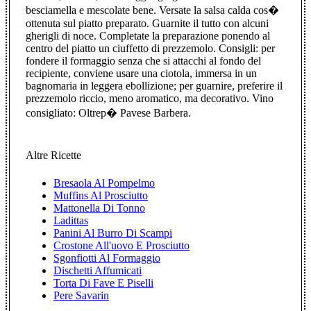
besciamella e mescolate bene. Versate la salsa calda cos�
ottenuta sul piatto preparato. Guarnite il tutto con alcuni
gherigli di noce. Completate la preparazione ponendo al
centro del piatto un ciuffetto di prezzemolo. Consigli: per
fondere il formaggio senza che si attacchi al fondo del
recipiente, conviene usare una ciotola, immersa in un
bagnomaria in leggera ebollizione; per guarnire, preferire il
prezzemolo riccio, meno aromatico, ma decorativo. Vino
consigliato: Oltrep� Pavese Barbera.
Altre Ricette
Bresaola Al Pompelmo
Muffins Al Prosciutto
Mattonella Di Tonno
Ladittas
Panini Al Burro Di Scampi
Crostone All'uovo E Prosciutto
Sgonfiotti Al Formaggio
Dischetti Affumicati
Torta Di Fave E Piselli
Pere Savarin