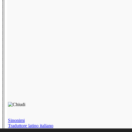
Sinonimi
Traduttore latino italiano
Chat senza iscrizione