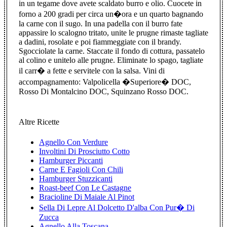
in un tegame dove avete scaldato burro e olio. Cuocete in
forno a 200 gradi per circa un�ora e un quarto bagnando
la carne con il sugo. In una padella con il burro fate
appassire lo scalogno tritato, unite le prugne rimaste tagliate
a dadini, rosolate e poi fiammeggiate con il brandy.
Sgocciolate la carne. Staccate il fondo di cottura, passatelo
al colino e unitelo alle prugne. Eliminate lo spago, tagliate
il carr� a fette e servitele con la salsa. Vini di
accompagnamento: Valpolicella �Superiore� DOC,
Rosso Di Montalcino DOC, Squinzano Rosso DOC.
Altre Ricette
Agnello Con Verdure
Involtini Di Prosciutto Cotto
Hamburger Piccanti
Carne E Fagioli Con Chili
Hamburger Stuzzicanti
Roast-beef Con Le Castagne
Bracioline Di Maiale Al Pinot
Sella Di Lepre Al Dolcetto D'alba Con Pur� Di
Zucca
Agnello Alla Toscana