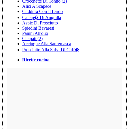
Crocchette Di Tonno (2)
Alici A Scapece
Cuddura Con Il Lardo
Canap� Di Anguilla
Aspic Di Prosciutto
Spiedini Bavaresi
Panini All'olio
Chapati (2)
Acciughe Alla Sanremasca
Prosciutto Alla Salsa Di Caff�
Ricette cucina