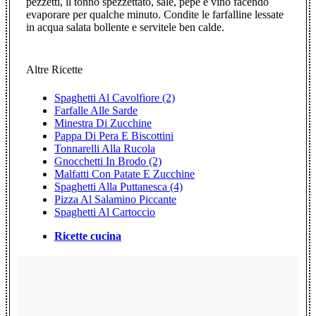
pezzetti, il tonno spezzettato, sale, pepe e vino facendo
evaporare per qualche minuto. Condite le farfalline lessate
in acqua salata bollente e servitele ben calde.
Altre Ricette
Spaghetti Al Cavolfiore (2)
Farfalle Alle Sarde
Minestra Di Zucchine
Pappa Di Pera E Biscottini
Tonnarelli Alla Rucola
Gnocchetti In Brodo (2)
Malfatti Con Patate E Zucchine
Spaghetti Alla Puttanesca (4)
Pizza Al Salamino Piccante
Spaghetti Al Cartoccio
Ricette cucina