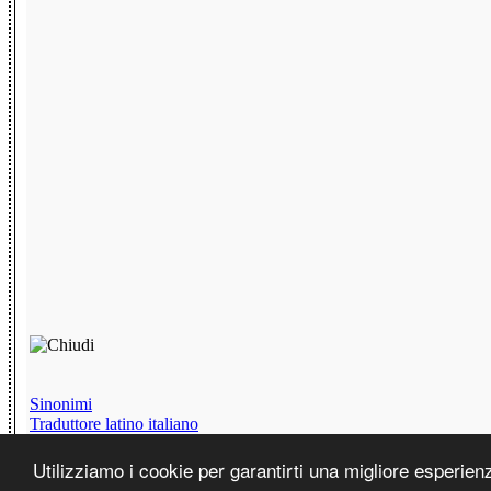
Sinonimi
Traduttore latino italiano
Chat senza iscrizione
Testi Divertenti
Utilizziamo i cookie per garantirti una migliore esperie