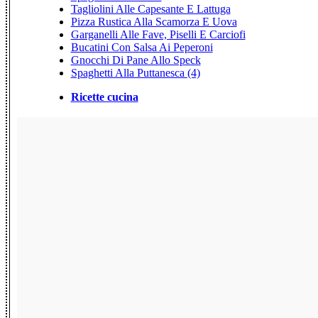
Tagliolini Alle Capesante E Lattuga
Pizza Rustica Alla Scamorza E Uova
Garganelli Alle Fave, Piselli E Carciofi
Bucatini Con Salsa Ai Peperoni
Gnocchi Di Pane Allo Speck
Spaghetti Alla Puttanesca (4)
Ricette cucina