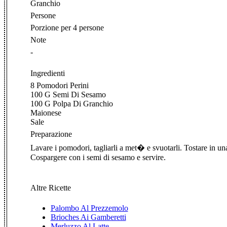
Granchio
Persone
Porzione per 4 persone
Note
-
Ingredienti
8 Pomodori Perini
100 G Semi Di Sesamo
100 G Polpa Di Granchio
Maionese
Sale
Preparazione
Lavare i pomodori, tagliarli a met� e svuotarli. Tostare in u
Cospargere con i semi di sesamo e servire.
Altre Ricette
Palombo Al Prezzemolo
Brioches Ai Gamberetti
Merluzzo Al Latte