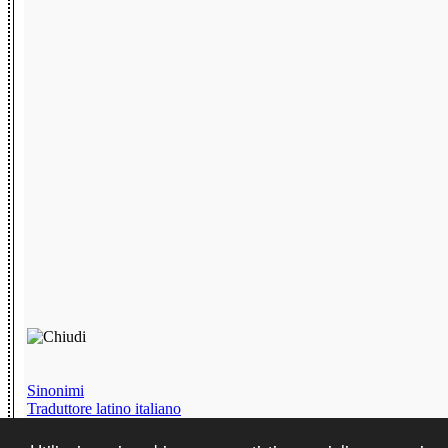
Sinonimi
Traduttore latino italiano
Chat senza iscrizione
Testi Divertenti