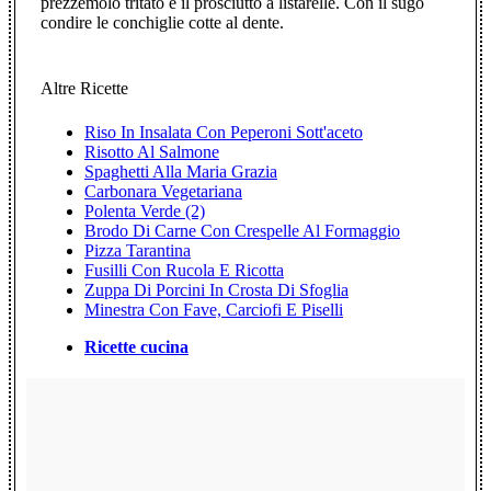
prezzemolo tritato e il prosciutto a listarelle. Con il sugo
condire le conchiglie cotte al dente.
Altre Ricette
Riso In Insalata Con Peperoni Sott'aceto
Risotto Al Salmone
Spaghetti Alla Maria Grazia
Carbonara Vegetariana
Polenta Verde (2)
Brodo Di Carne Con Crespelle Al Formaggio
Pizza Tarantina
Fusilli Con Rucola E Ricotta
Zuppa Di Porcini In Crosta Di Sfoglia
Minestra Con Fave, Carciofi E Piselli
Ricette cucina