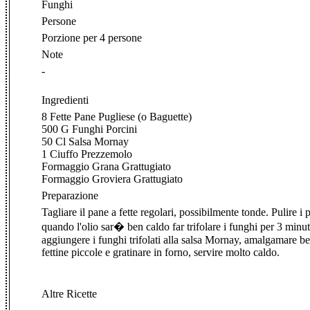
Funghi
Persone
Porzione per 4 persone
Note
-
Ingredienti
8 Fette Pane Pugliese (o Baguette)
500 G Funghi Porcini
50 Cl Salsa Mornay
1 Ciuffo Prezzemolo
Formaggio Grana Grattugiato
Formaggio Groviera Grattugiato
Preparazione
Tagliare il pane a fette regolari, possibilmente tonde. Pulire i 
quando l'olio sar� ben caldo far trifolare i funghi per 3 minu
aggiungere i funghi trifolati alla salsa Mornay, amalgamare ben
fettine piccole e gratinare in forno, servire molto caldo.
Altre Ricette