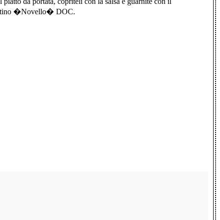
iatto da portata, copriteli con la salsa e guarnite con il
alentino �Novello� DOC.