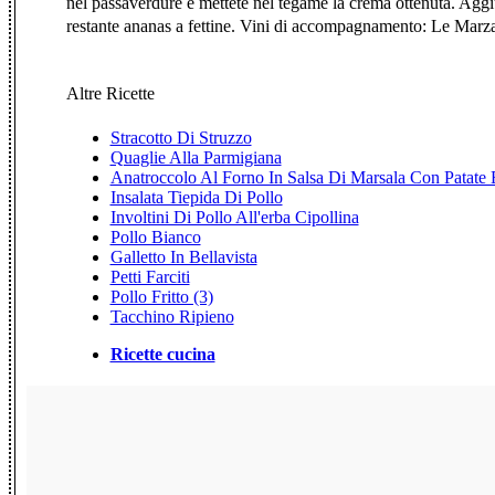
nel passaverdure e mettete nel tegame la crema ottenuta. Aggiun
restante ananas a fettine. Vini di accompagnamento: Le M
Altre Ricette
Stracotto Di Struzzo
Quaglie Alla Parmigiana
Anatroccolo Al Forno In Salsa Di Marsala Con Patate
Insalata Tiepida Di Pollo
Involtini Di Pollo All'erba Cipollina
Pollo Bianco
Galletto In Bellavista
Petti Farciti
Pollo Fritto (3)
Tacchino Ripieno
Ricette cucina