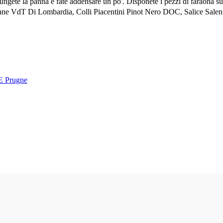
gete la panna e fate addensare un po'. Disponete i pezzi di faraona sul p
arzane VdT Di Lombardia, Colli Piacentini Pinot Nero DOC, Salice S
 E Prugne