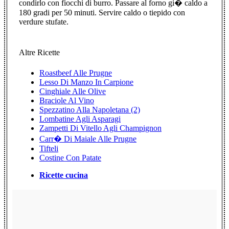
condirlo con fiocchi di burro. Passare al forno gi� caldo a
180 gradi per 50 minuti. Servire caldo o tiepido con
verdure stufate.
Altre Ricette
Roastbeef Alle Prugne
Lesso Di Manzo In Carpione
Cinghiale Alle Olive
Braciole Al Vino
Spezzatino Alla Napoletana (2)
Lombatine Agli Asparagi
Zampetti Di Vitello Agli Champignon
Carr� Di Maiale Alle Prugne
Tifteli
Costine Con Patate
Ricette cucina