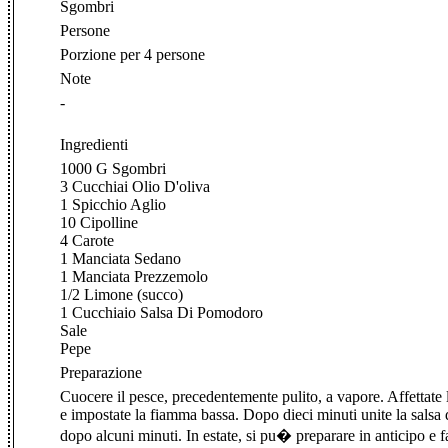
Sgombri
Persone
Porzione per 4 persone
Note
-
Ingredienti
1000 G Sgombri
3 Cucchiai Olio D'oliva
1 Spicchio Aglio
10 Cipolline
4 Carote
1 Manciata Sedano
1 Manciata Prezzemolo
1/2 Limone (succo)
1 Cucchiaio Salsa Di Pomodoro
Sale
Pepe
Preparazione
Cuocere il pesce, precedentemente pulito, a vapore. Affettate l
e impostate la fiamma bassa. Dopo dieci minuti unite la salsa di
dopo alcuni minuti. In estate, si pu� preparare in anticipo e fa