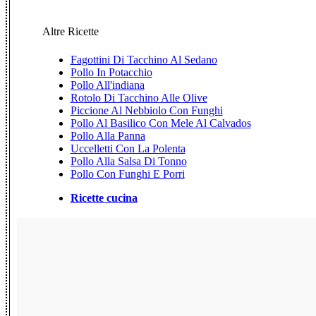
Altre Ricette
Fagottini Di Tacchino Al Sedano
Pollo In Potacchio
Pollo All'indiana
Rotolo Di Tacchino Alle Olive
Piccione Al Nebbiolo Con Funghi
Pollo Al Basilico Con Mele Al Calvados
Pollo Alla Panna
Uccelletti Con La Polenta
Pollo Alla Salsa Di Tonno
Pollo Con Funghi E Porri
Ricette cucina