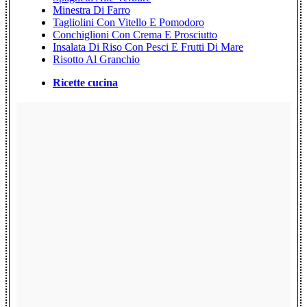
Minestra Di Farro
Tagliolini Con Vitello E Pomodoro
Conchiglioni Con Crema E Prosciutto
Insalata Di Riso Con Pesci E Frutti Di Mare
Risotto Al Granchio
Ricette cucina