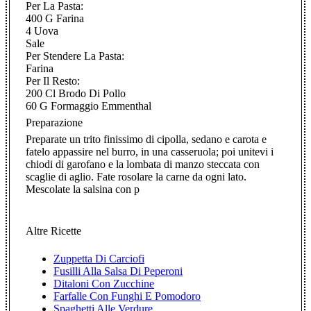
Per La Pasta:
400 G Farina
4 Uova
Sale
Per Stendere La Pasta:
Farina
Per Il Resto:
200 Cl Brodo Di Pollo
60 G Formaggio Emmenthal
Preparazione
Preparate un trito finissimo di cipolla, sedano e carota e
fatelo appassire nel burro, in una casseruola; poi unitevi i
chiodi di garofano e la lombata di manzo steccata con
scaglie di aglio. Fate rosolare la carne da ogni lato.
Mescolate la salsina con p
Altre Ricette
Zuppetta Di Carciofi
Fusilli Alla Salsa Di Peperoni
Ditaloni Con Zucchine
Farfalle Con Funghi E Pomodoro
Spaghetti Alle Verdure