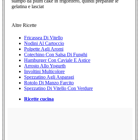
stampo da plum cake in frigorifero, quindi preparate le
gelatina e lasciat
Altre Ricette
Fricassea Di Vitello
Nodini Al Cartoccio
Polpette Agli Aromi
Cotechino Con Salsa Di Funghi
Hamburger Con Caviale E Astice
Arrosto Allo Yogurth
Involtini Multicolore
Spezzatino Agli Asparagi
Rotolo Di Manzo Farcito
Spezzatino Di Vitello Con Verdure
Ricette cucina