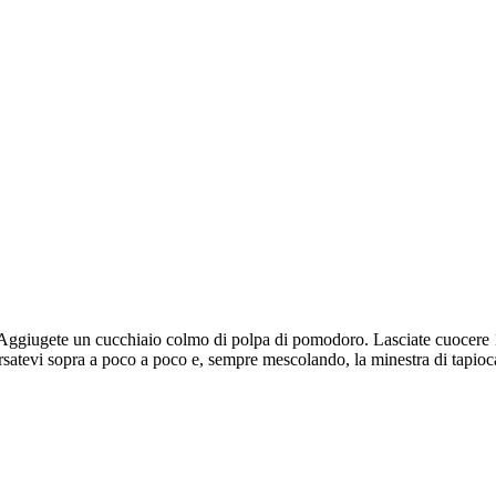
a. Aggiugete un cucchiaio colmo di polpa di pomodoro. Lasciate cuocere 1/
ersatevi sopra a poco a poco e, sempre mescolando, la minestra di tapioca