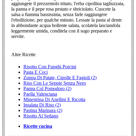
aggiungete il prezzemolo tritato, l'erba cipollina tagliuzzata,
la panna e il pepe rosa pestato e sbriciolato. Cuocete la
salsa a fiamma bassissima, senza farle raggiungere
l'ebollizione, per qualche minuto. Lessate la pasta al dente
in abbondante acqua bollente salata, scolatela lasciandola
leggermente umida, conditela con il sugo preparato e
servite.
Altre Ricette
Risotto Con Funghi Porcini
Pasta E Ceci
Zuppa Di Patate, Cipolle E Fagioli (2)
Riso Con Le Seppie Senza Nero
Pappa Col Pomodoro (2)
Paella Valenciana
Minestrina Di Anellini E Ricotta
Insalata Di Riso (2)
Pastina Marinara (2)
Risotto Al Sedano
Ricette cucina