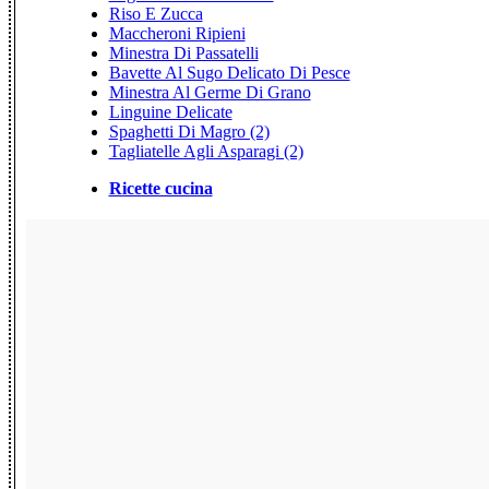
Riso E Zucca
Maccheroni Ripieni
Minestra Di Passatelli
Bavette Al Sugo Delicato Di Pesce
Minestra Al Germe Di Grano
Linguine Delicate
Spaghetti Di Magro (2)
Tagliatelle Agli Asparagi (2)
Ricette cucina